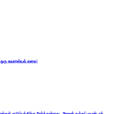
் ஒரு சுவாரஸ்யக் கதை!
ங்கள் குடும்பத்திற்கு சேர்த்துள்ளது - ஜேசன் சஞ்சய் ஒபன்டாக்