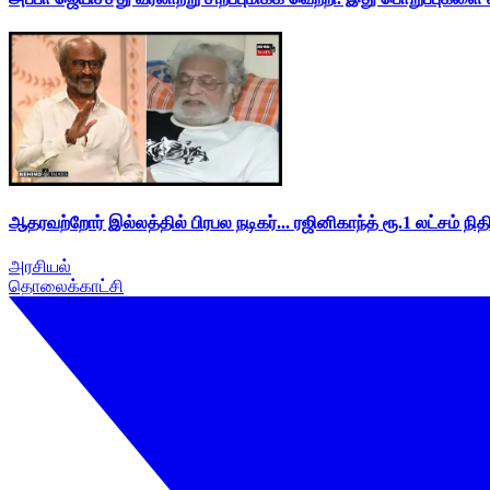
ஆதரவற்றோர் இல்லத்தில் பிரபல நடிகர்... ரஜினிகாந்த் ரூ.1 லட்சம் நித
அரசியல்
தொலைக்காட்சி