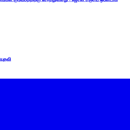
ியுதவி