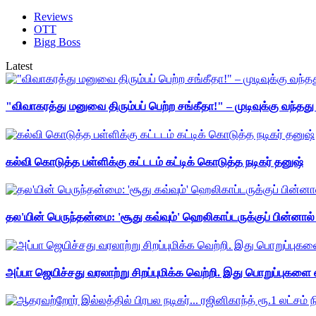
Reviews
OTT
Bigg Boss
Latest
"விவாகரத்து மனுவை திரும்பப் பெற்ற சங்கீதா!" – முடிவுக்கு வந்த
கல்வி கொடுத்த பள்ளிக்கு கட்டடம் கட்டிக் கொடுத்த நடிகர் தனுஷ்
தல'யின் பெருந்தன்மை: 'சூது கவ்வும்' ஹெலிகாப்டருக்குப் பின்னால
அப்பா ஜெயிச்சது வரலாற்று சிறப்புமிக்க வெற்றி. இது பொறுப்புகளை எ