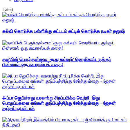
Latest
கல்வி கொடுத்த பள்ளிக்கு கட்டடம் கட்டிக் கொடுத்த நடிகர் தனுஷ்
தல'யின் பெருந்தன்மை: 'சூது கவ்வும்' ஹெலிகாப்டருக்குப்
பின்னால் ஒரு சுவாரஸ்யக் கதை!
அப்பா ஜெயிச்சது வரலாற்று சிறப்புமிக்க வெற்றி. இது
பொறுப்புகளை எங்கள் குடும்பத்திற்கு சேர்த்துள்ளது - ஜேசன்
சஞ்சய் ஒபன்டாக்