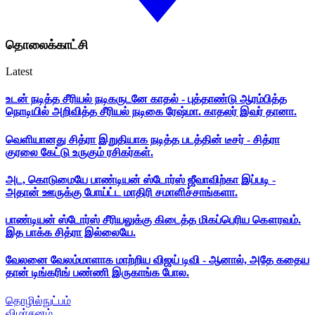
தொலைக்காட்சி
Latest
உடன் நடித்த சீரியல் நடிகருடனே காதல் - புத்தாண்டு ஆரம்பித்த
நொடியில் அறிவித்த சீரியல் நடிகை ரேஷ்மா. காதலர் இவர் தானா.
வெளியானது சித்ரா இறுதியாக நடித்த படத்தின் டீசர் - சித்ரா
குரலை கேட்டு உருகும் ரசிகர்கள்.
அட, கொடுமையே பாண்டியன் ஸ்டோர்ஸ் ஜீவாவிற்கா இப்படி -
அதான் ஊருக்கு போய்ட்ட மாதிரி சமாளிச்சாங்களா.
பாண்டியன் ஸ்டோர்ஸ் சீரியலுக்கு கிடைத்த மிகப்பெரிய கௌரவம்.
இத பாக்க சித்ரா இல்லையே.
வேலனை வேலம்மாளாக மாற்றிய விஜய் டிவி - ஆனால், அதே கதைய
தான் டிங்கரிங் பண்ணி இருகாங்க போல.
தொழில்நுட்பம்
விமர்சனம்