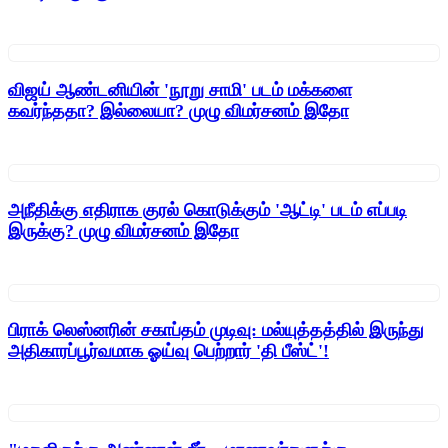
விஜய் ஆண்டனியின் 'நூறு சாமி' படம் மக்களை
கவர்ந்ததா? இல்லையா? முழு விமர்சனம் இதோ
அநீதிக்கு எதிராக குரல் கொடுக்கும் 'ஆட்டி' படம் எப்படி
இருக்கு? முழு விமர்சனம் இதோ
பிராக் லெஸ்னரின் சகாப்தம் முடிவு: மல்யுத்தத்தில் இருந்து
அதிகாரப்பூர்வமாக ஓய்வு பெற்றார் 'தி பீஸ்ட்'!