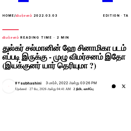
HOME
/
விமர்சனம்
2022.03.03
EDITION · TA
விமர்சனம்
READING TIME ·
2
MIN
துல்கர் சல்மானின் ஹே சினாமிகா படம்
எப்படி இருக்கு - முழு விமர்சனம் இதோ
(இயக்குனர் யார் தெரியுமா ?)
3 மார்ச், 2022 அன்று 03:26 PM
subhashini
BY
Updated ·
27 மே, 2026 அன்று 04:41 AM
2 நிமிட வாசிப்பு