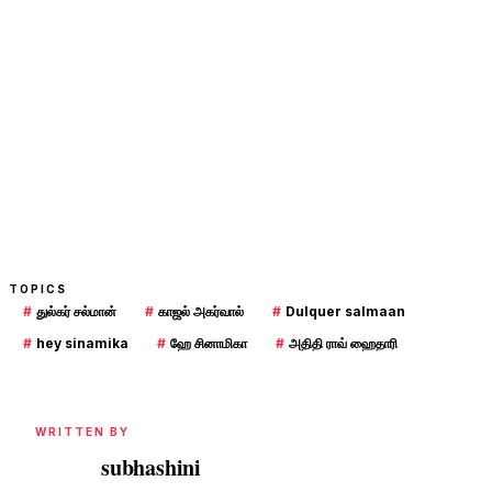
TOPICS
#
துல்கர் சல்மான்
#
காஜல் அகர்வால்
#
Dulquer salmaan
#
hey sinamika
#
ஹே சினாமிகா
#
அதிதி ராவ் ஹைதாரி
WRITTEN BY
subhashini