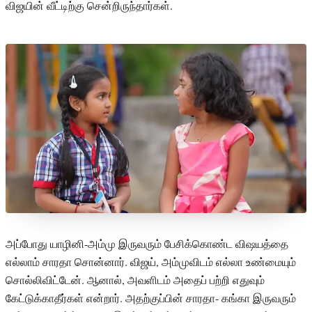
விஜயின் வீட்டிற்கு சென்றிருந்தார்கள்.
அப்போது யாழினி-அம்மு இருவரும் பேசிக்கொண்ட விஷயத்தை
எல்லாம் சாரதா சொன்னார். விஜய், அம்முவிடம் எல்லா உண்மையும்
சொல்லிவிட்டேன். ஆனால், அவளிடம் அதைப் பற்றி எதுவும்
கேட்டுக்காதீர்கள் என்றார். அதற்குப்பின் சாரதா- கங்கா இருவரும்