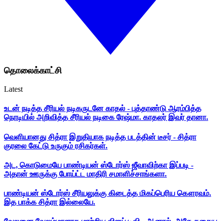
தொலைக்காட்சி
Latest
உடன் நடித்த சீரியல் நடிகருடனே காதல் - புத்தாண்டு ஆரம்பித்த
நொடியில் அறிவித்த சீரியல் நடிகை ரேஷ்மா. காதலர் இவர் தானா.
வெளியானது சித்ரா இறுதியாக நடித்த படத்தின் டீசர் - சித்ரா
குரலை கேட்டு உருகும் ரசிகர்கள்.
அட, கொடுமையே பாண்டியன் ஸ்டோர்ஸ் ஜீவாவிற்கா இப்படி -
அதான் ஊருக்கு போய்ட்ட மாதிரி சமாளிச்சாங்களா.
பாண்டியன் ஸ்டோர்ஸ் சீரியலுக்கு கிடைத்த மிகப்பெரிய கௌரவம்.
இத பாக்க சித்ரா இல்லையே.