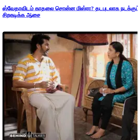
ஸ்வேதாவிடம் காதலை சொன்ன மிஸ்ரா? தடபுடலாக நடக்கும் 
சிறகடிக்க ஆசை