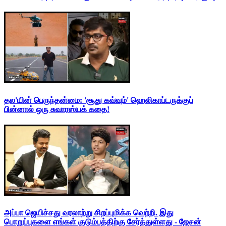
தல'யின் பெருந்தன்மை: 'சூது கவ்வும்' ஹெலிகாப்டருக்குப்
பின்னால் ஒரு சுவாரஸ்யக் கதை!
அப்பா ஜெயிச்சது வரலாற்று சிறப்புமிக்க வெற்றி. இது
பொறுப்புகளை எங்கள் குடும்பத்திற்கு சேர்த்துள்ளது - ஜேசன்