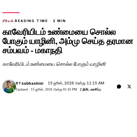
சீரியல்
READING TIME ·
2
MIN
காவேரியிடம் உண்மையை சொல்ல
போகும் யாழினி, அம்மு செய்த தரமான
சம்பவம் - மகாநதி
காவேரியிடம் உண்மையை சொல்ல போகும் யாழினி
15 ஜூன், 2026 அன்று 11:15 AM
subhashini
BY
Updated ·
15 ஜூன், 2026 அன்று 01:45 PM
2 நிமிட வாசிப்பு