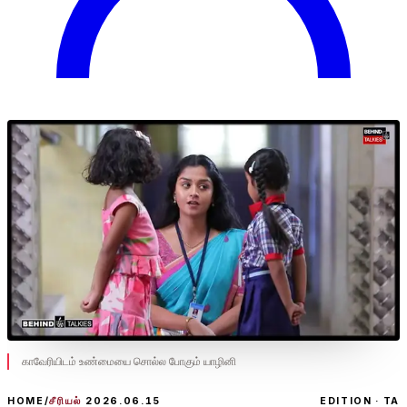
காவேரியிடம் உண்மையை சொல்ல போகும் யாழினி
HOME
/
சீரியல்
2026.06.15
EDITION · TA