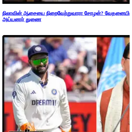
நிலாவின் ஆசையை நிறைவேற்றுவாரா சோழன்? வேதனையில் சே
அய்யனார் துணை