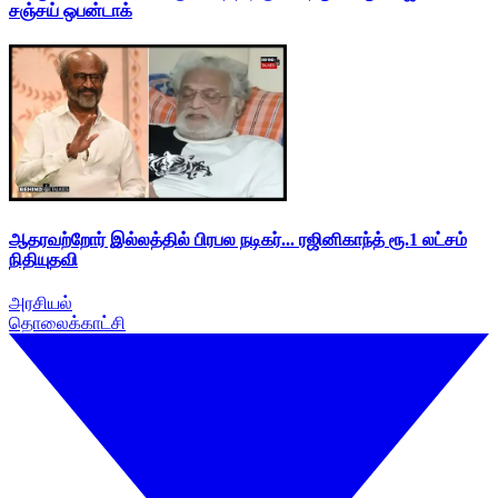
சஞ்சய் ஒபன்டாக்
ஆதரவற்றோர் இல்லத்தில் பிரபல நடிகர்... ரஜினிகாந்த் ரூ.1 லட்சம்
நிதியுதவி
அரசியல்
தொலைக்காட்சி