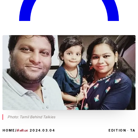
Photo:
Tamil Behind Talkies
HOME
/
சினிமா
2024.03.04
EDITION · TA