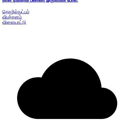
தான் டிங்கரிங் பண்ணி இருகாங்க போல.
தொழில்நுட்பம்
விமர்சனம்
விளையாட்டு