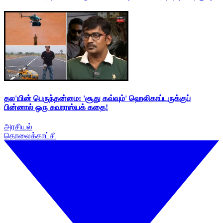
தல'யின் பெருந்தன்மை: 'சூது கவ்வும்' ஹெலிகாப்டருக்குப்
பின்னால் ஒரு சுவாரஸ்யக் கதை!
அரசியல்
தொலைக்காட்சி