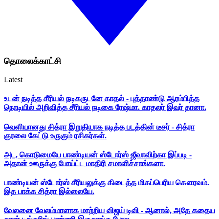
தொலைக்காட்சி
Latest
உடன் நடித்த சீரியல் நடிகருடனே காதல் - புத்தாண்டு ஆரம்பித்த
நொடியில் அறிவித்த சீரியல் நடிகை ரேஷ்மா. காதலர் இவர் தானா.
வெளியானது சித்ரா இறுதியாக நடித்த படத்தின் டீசர் - சித்ரா
குரலை கேட்டு உருகும் ரசிகர்கள்.
அட, கொடுமையே பாண்டியன் ஸ்டோர்ஸ் ஜீவாவிற்கா இப்படி -
அதான் ஊருக்கு போய்ட்ட மாதிரி சமாளிச்சாங்களா.
பாண்டியன் ஸ்டோர்ஸ் சீரியலுக்கு கிடைத்த மிகப்பெரிய கௌரவம்.
இத பாக்க சித்ரா இல்லையே.
வேலனை வேலம்மாளாக மாற்றிய விஜய் டிவி - ஆனால், அதே கதைய