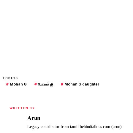
TOPICS
#
Mohan G
#
மோகன் ஜி
#
Mohan G daughter
WRITTEN BY
Arun
A
Legacy contributor from tamil.behindtalkies.com (arun).