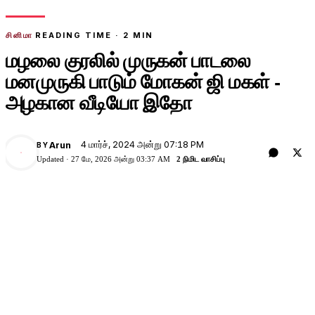
சினிமா
READING TIME ·
2
MIN
மழலை குரலில் முருகன் பாடலை
மனமுருகி பாடும் மோகன் ஜி மகள் -
அழகான வீடியோ இதோ
4 மார்ச், 2024 அன்று 07:18 PM
Arun
BY
A
Updated ·
27 மே, 2026 அன்று 03:37 AM
2 நிமிட வாசிப்பு