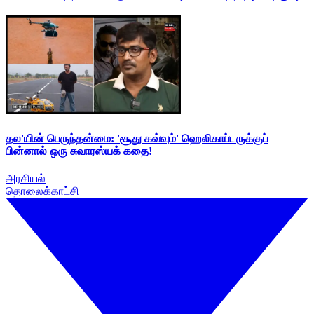
தல'யின் பெருந்தன்மை: 'சூது கவ்வும்' ஹெலிகாப்டருக்குப்
பின்னால் ஒரு சுவாரஸ்யக் கதை!
அரசியல்
தொலைக்காட்சி