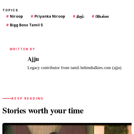
TOPICS
#
Niroop
#
Priyanka Niroop
#
நிரூப்
#
பிரியங்கா
#
Bigg Boss Tamil 5
WRITTEN BY
Ajju
A
Legacy contributor from tamil.behindtalkies.com (ajju).
KEEP READING
Stories worth your time