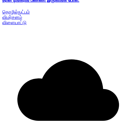
தான் டிங்கரிங் பண்ணி இருகாங்க போல.
தொழில்நுட்பம்
விமர்சனம்
விளையாட்டு