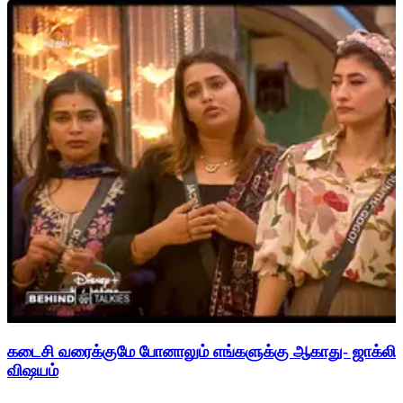
கடைசி வரைக்குமே போனாலும் எங்களுக்கு ஆகாது- ஜாக்லின
விஷயம்