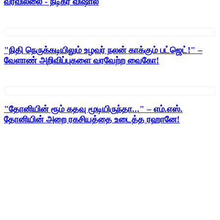
வரவில்லை - நடிகர் விஷால்
"நிதி நெருக்கடியிலும் உழவர் நலன் காக்கும் பட்ஜெட்!" –
வேளாண் அறிவிப்புகளை வரவேற்ற வைகோ!
"தோனியின் ரூம் கதவு மூடியிருந்தா..." – எம்.எஸ்.
தோனியின் அறை ரகசியத்தை உடைத்த ரஹானே!