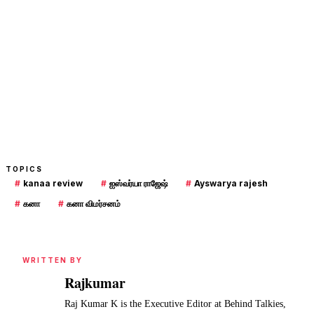
TOPICS
#
kanaa review
#
ஐஸ்வர்யா ராஜேஷ்
#
Ayswarya rajesh
#
கனா
#
கனா விமர்சனம்
WRITTEN BY
Rajkumar
Raj Kumar K is the Executive Editor at Behind Talkies,