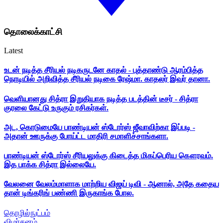
தொலைக்காட்சி
Latest
உடன் நடித்த சீரியல் நடிகருடனே காதல் - புத்தாண்டு ஆரம்பித்த
நொடியில் அறிவித்த சீரியல் நடிகை ரேஷ்மா. காதலர் இவர் தானா.
வெளியானது சித்ரா இறுதியாக நடித்த படத்தின் டீசர் - சித்ரா
குரலை கேட்டு உருகும் ரசிகர்கள்.
அட, கொடுமையே பாண்டியன் ஸ்டோர்ஸ் ஜீவாவிற்கா இப்படி -
அதான் ஊருக்கு போய்ட்ட மாதிரி சமாளிச்சாங்களா.
பாண்டியன் ஸ்டோர்ஸ் சீரியலுக்கு கிடைத்த மிகப்பெரிய கௌரவம்.
இத பாக்க சித்ரா இல்லையே.
வேலனை வேலம்மாளாக மாற்றிய விஜய் டிவி - ஆனால், அதே கதைய
தான் டிங்கரிங் பண்ணி இருகாங்க போல.
தொழில்நுட்பம்
விமர்சனம்