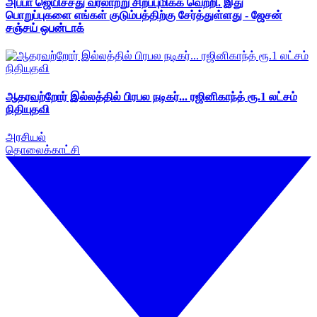
அப்பா ஜெயிச்சது வரலாற்று சிறப்புமிக்க வெற்றி. இது
பொறுப்புகளை எங்கள் குடும்பத்திற்கு சேர்த்துள்ளது - ஜேசன்
சஞ்சய் ஒபன்டாக்
ஆதரவற்றோர் இல்லத்தில் பிரபல நடிகர்... ரஜினிகாந்த் ரூ.1 லட்சம்
நிதியுதவி
அரசியல்
தொலைக்காட்சி