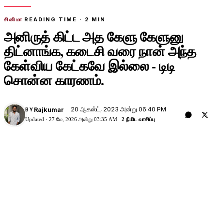
சினிமா
READING TIME ·
2
MIN
அனிருத் கிட்ட அத கேளு கேளுனு
திட்னாங்க, கடைசி வரை நான் அந்த
கேள்விய கேட்கவே இல்லை - டிடி
சொன்ன காரணம்.
20 ஆகஸ்ட், 2023 அன்று 06:40 PM
Rajkumar
BY
Updated ·
27 மே, 2026 அன்று 03:35 AM
2 நிமிட வாசிப்பு