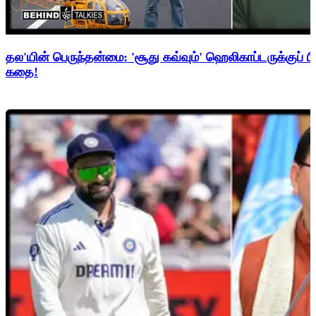
தல'யின் பெருந்தன்மை: 'சூது கவ்வும்' ஹெலிகாப்டருக்குப் ப
கதை!