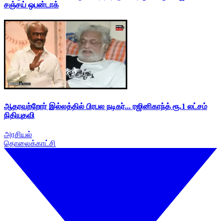
சஞ்சய் ஒபன்டாக்
ஆதரவற்றோர் இல்லத்தில் பிரபல நடிகர்... ரஜினிகாந்த் ரூ.1 லட்சம்
நிதியுதவி
அரசியல்
தொலைக்காட்சி