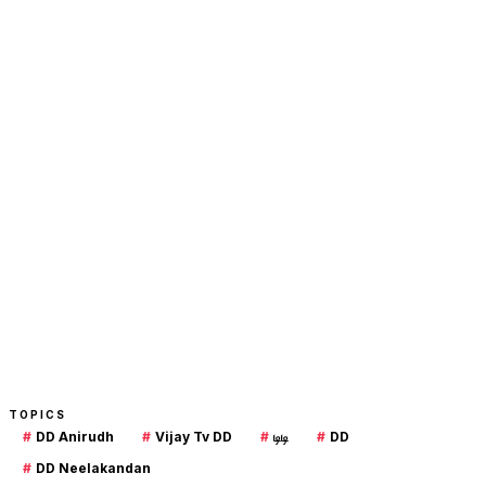
TOPICS
#
DD Anirudh
#
Vijay Tv DD
#
டிடி
#
DD
#
DD Neelakandan