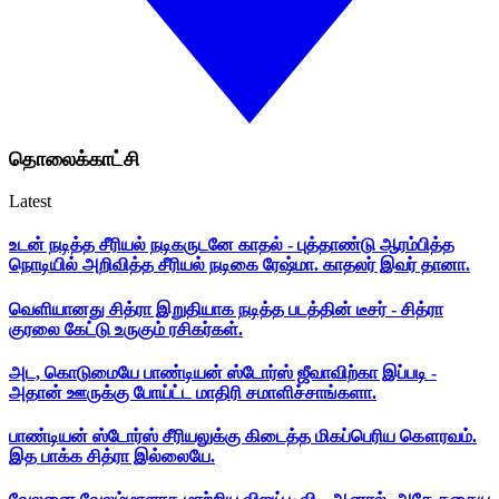
தொலைக்காட்சி
Latest
உடன் நடித்த சீரியல் நடிகருடனே காதல் - புத்தாண்டு ஆரம்பித்த
நொடியில் அறிவித்த சீரியல் நடிகை ரேஷ்மா. காதலர் இவர் தானா.
வெளியானது சித்ரா இறுதியாக நடித்த படத்தின் டீசர் - சித்ரா
குரலை கேட்டு உருகும் ரசிகர்கள்.
அட, கொடுமையே பாண்டியன் ஸ்டோர்ஸ் ஜீவாவிற்கா இப்படி -
அதான் ஊருக்கு போய்ட்ட மாதிரி சமாளிச்சாங்களா.
பாண்டியன் ஸ்டோர்ஸ் சீரியலுக்கு கிடைத்த மிகப்பெரிய கௌரவம்.
இத பாக்க சித்ரா இல்லையே.