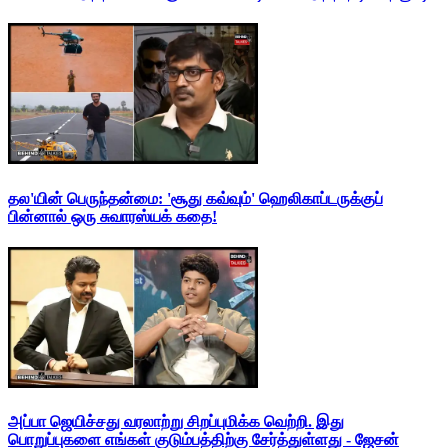
தல'யின் பெருந்தன்மை: 'சூது கவ்வும்' ஹெலிகாப்டருக்குப்
பின்னால் ஒரு சுவாரஸ்யக் கதை!
அப்பா ஜெயிச்சது வரலாற்று சிறப்புமிக்க வெற்றி. இது
பொறுப்புகளை எங்கள் குடும்பத்திற்கு சேர்த்துள்ளது - ஜேசன்