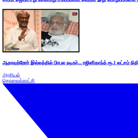
ஆதரவற்றோர் இல்லத்தில் பிரபல நடிகர்... ரஜினிகாந்த் ரூ.1 லட்சம் நித
அரசியல்
தொலைக்காட்சி