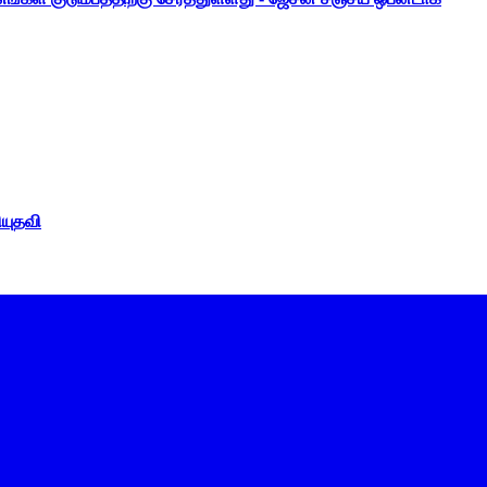
ியுதவி