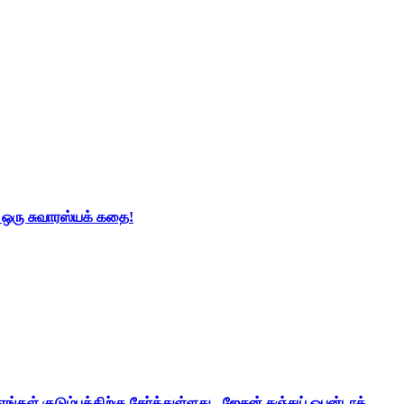
் ஒரு சுவாரஸ்யக் கதை!
ங்கள் குடும்பத்திற்கு சேர்த்துள்ளது - ஜேசன் சஞ்சய் ஒபன்டாக்