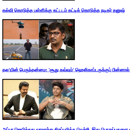
கல்வி கொடுத்த பள்ளிக்கு கட்டடம் கட்டிக் கொடுத்த நடிகர் தனுஷ்
தல'யின் பெருந்தன்மை: 'சூது கவ்வும்' ஹெலிகாப்டருக்குப் பின்னால
அப்பா ஜெயிச்சது வரலாற்று சிறப்புமிக்க வெற்றி. இது பொறுப்புகளை எ