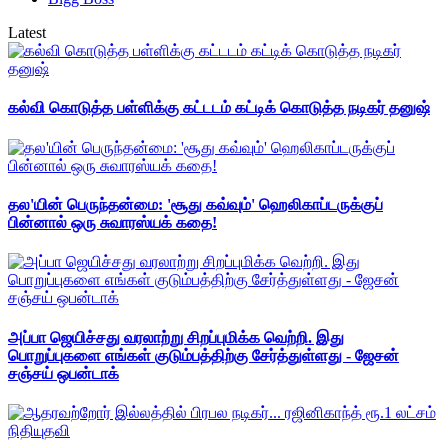
Latest
கல்வி கொடுத்த பள்ளிக்கு கட்டடம் கட்டிக் கொடுத்த நடிகர் தனுஷ்
தல'யின் பெருந்தன்மை: 'சூது கவ்வும்' ஹெலிகாப்டருக்குப்
பின்னால் ஒரு சுவாரஸ்யக் கதை!
அப்பா ஜெயிச்சது வரலாற்று சிறப்புமிக்க வெற்றி. இது
பொறுப்புகளை எங்கள் குடும்பத்திற்கு சேர்த்துள்ளது - ஜேசன்
சஞ்சய் ஒபன்டாக்