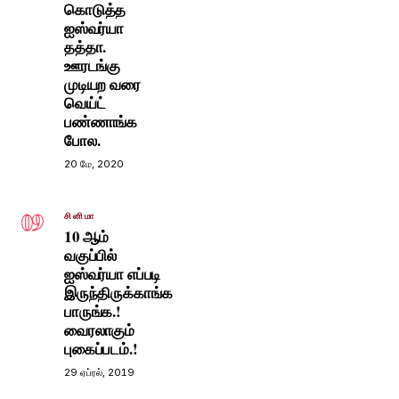
கொடுத்த
ஐஸ்வர்யா
தத்தா.
ஊரடங்கு
முடியற வரை
வெய்ட்
பண்ணாங்க
போல.
20 மே, 2020
09
சினிமா
10 ஆம்
வகுப்பில்
ஐஸ்வர்யா எப்படி
இருந்திருக்காங்க
பாருங்க.!
வைரலாகும்
புகைப்படம்.!
29 ஏப்ரல், 2019