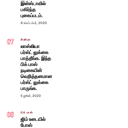
இன்ஸ்டாவில்
பகிர்ந்த
புகைப்படம்.
6 செப்டம்பர், 2020
07
சினிமா
லாஸ்லியா
பர்ஸ்ட் லுக்கை
பாத்தீங்க. இந்த
பிக் பாஸ்
நடிகையின்
வெறித்தனமான
பர்ஸ்ட் லுக்கை
பாருங்க.
5 ஜூன், 2020
08
பிக் பாஸ்
ஜிம் உடையில்
போஸ்