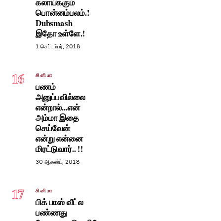
கலாய்க்கும்
பொன்னம்பலம்.!
Dubsmash
இதோ உள்ளே.!
1 செப்டம்பர், 2018
16
சினிமா
பணம்
அனுப்பவில்லை
என்றால்...என்
அம்மா இதை
செய்வேன்
என்று என்னை
மிரட்டுவார்.. !!
30 ஆகஸ்ட், 2018
17
சினிமா
பிக் பாஸ் வீட்ல
பண்ணது