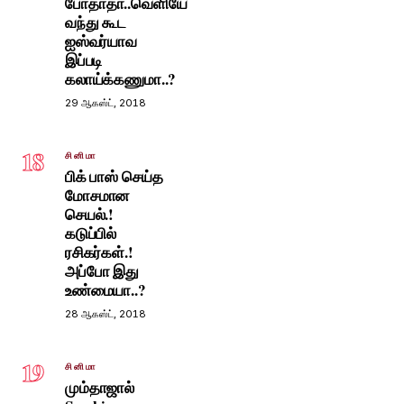
போதாதா..வெளியே
வந்து கூட
ஐஸ்வர்யாவ
இப்படி
கலாய்க்கணுமா..?
29 ஆகஸ்ட், 2018
18
சினிமா
பிக் பாஸ் செய்த
மோசமான
செயல்.!
கடுப்பில்
ரசிகர்கள்.!
அப்போ இது
உண்மையா..?
28 ஆகஸ்ட், 2018
19
சினிமா
மும்தாஜால்