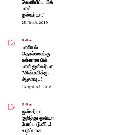
வெளியிட்ட பிக்
பாஸ்
ஐஸ்வர்யா.!
25 பிப்ரவரி, 2019
12
சினிமா
பாலியல்
தொல்லைக்கு
உள்ளான பிக்
பாஸ் ஐஸ்வர்யா
?சின்மயிக்கு
ஆதரவு ..!
13 அக்டோபர், 2018
13
சினிமா
ஐஸ்வர்யா
குறித்து ஓவியா
போட்ட டுவீட்..!
கடுப்பான