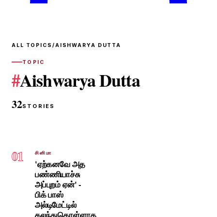
ALL TOPICS
/
AISHWARYA DUTTA
TOPIC
#
Aishwarya Dutta
32
STORIES
01
சினிமா
'ஏற்கனவே அத
பண்ணியாச்சு
அப்புறம் ஏன்' -
பிக் பாஸ்
அல்டிமேட்டில்
கலந்துகொள்ளாத