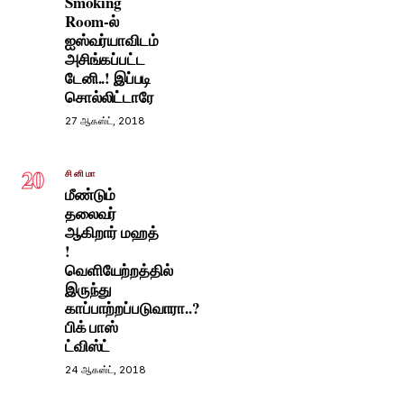
Smoking
Room-ல்
ஐஸ்வர்யாவிடம்
அசிங்கப்பட்ட
டேனி..! இப்படி
சொல்லிட்டாரே
27 ஆகஸ்ட், 2018
20
சினிமா
மீண்டும்
தலைவர்
ஆகிறார் மஹத்
!
வெளியேற்றத்தில்
இருந்து
காப்பாற்றப்படுவாரா..?
பிக் பாஸ்
ட்விஸ்ட்
24 ஆகஸ்ட், 2018