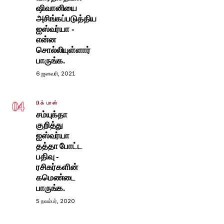
ஷிவானியை
அசிங்கப்படுத்திய
ஐஸ்வர்யா -
என்ன
சொல்லியுள்ளார்
பாருங்க.
6 ஜனவரி, 2021
04
பிக் பாஸ்
சம்யுக்தா
குறித்து
ஐஸ்வர்யா
தத்தா போட்ட
பதிவு -
ரசிகர்களின்
கமெண்டை
பாருங்க.
5 நவம்பர், 2020