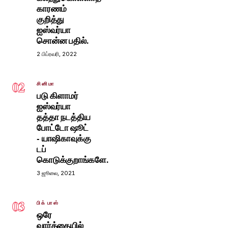
காரணம்
குறித்து
ஐஸ்வர்யா
சொன்ன பதில்.
2 பிப்ரவரி, 2022
02
சினிமா
படு கிளாமர்
ஐஸ்வர்யா
தத்தா நடத்திய
போட்டோ ஷூட்
- யாஷிகாவுக்கு
டப்
கொடுக்குறாங்களே.
3 ஜூலை, 2021
03
பிக் பாஸ்
ஒரே
வார்த்தையில்