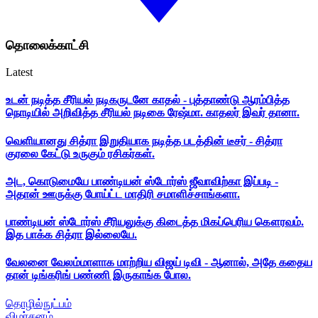
தொலைக்காட்சி
Latest
உடன் நடித்த சீரியல் நடிகருடனே காதல் - புத்தாண்டு ஆரம்பித்த
நொடியில் அறிவித்த சீரியல் நடிகை ரேஷ்மா. காதலர் இவர் தானா.
வெளியானது சித்ரா இறுதியாக நடித்த படத்தின் டீசர் - சித்ரா
குரலை கேட்டு உருகும் ரசிகர்கள்.
அட, கொடுமையே பாண்டியன் ஸ்டோர்ஸ் ஜீவாவிற்கா இப்படி -
அதான் ஊருக்கு போய்ட்ட மாதிரி சமாளிச்சாங்களா.
பாண்டியன் ஸ்டோர்ஸ் சீரியலுக்கு கிடைத்த மிகப்பெரிய கௌரவம்.
இத பாக்க சித்ரா இல்லையே.
வேலனை வேலம்மாளாக மாற்றிய விஜய் டிவி - ஆனால், அதே கதைய
தான் டிங்கரிங் பண்ணி இருகாங்க போல.
தொழில்நுட்பம்
விமர்சனம்