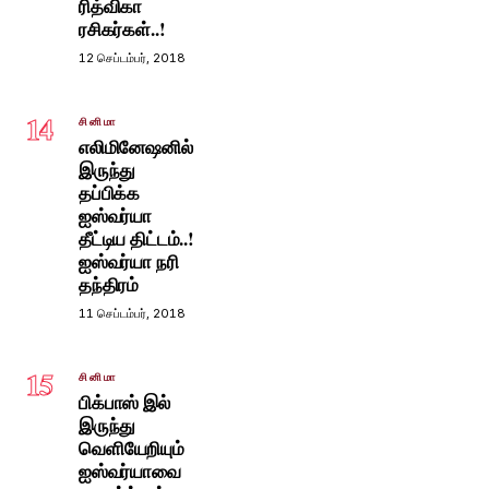
ரித்விகா
ரசிகர்கள்..!
12 செப்டம்பர், 2018
14
சினிமா
எலிமினேஷனில்
இருந்து
தப்பிக்க
ஐஸ்வர்யா
தீட்டிய திட்டம்..!
ஐஸ்வர்யா நரி
தந்திரம்
11 செப்டம்பர், 2018
15
சினிமா
பிக்பாஸ் இல்
இருந்து
வெளியேறியும்
ஐஸ்வர்யாவை