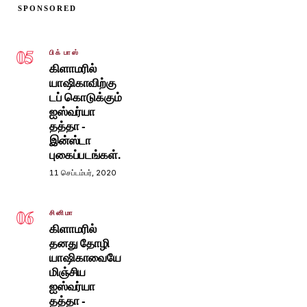
SPONSORED
05
பிக் பாஸ்
கிளாமரில்
யாஷிகாவிற்கு
டப் கொடுக்கும்
ஐஸ்வர்யா
தத்தா -
இன்ஸ்டா
புகைப்படங்கள்.
11 செப்டம்பர், 2020
06
சினிமா
கிளாமரில்
தனது தோழி
யாஷிகாவையே
மிஞ்சிய
ஐஸ்வர்யா
தத்தா -