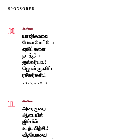
SPONSORED
10
சினிமா
யாஷிகாவை
போல போட்டோ
ஷூட்களை
நடத்திய
ஐஸ்வர்யா.!
ஜொள்ளு விட்ட
ரசிகர்கள்.!
26 ஏப்ரல், 2019
11
சினிமா
அரைகுறை
ஆடையில்
ஜிம்மில்
உடற்பயிற்சி.!
வீடியோவை