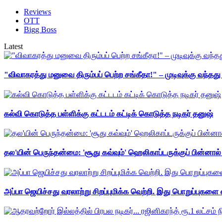
Reviews
OTT
Bigg Boss
Latest
"விவாகரத்து மனுவை திரும்பப் பெற்ற சங்கீதா!" – முடிவுக்கு வந்த
கல்வி கொடுத்த பள்ளிக்கு கட்டடம் கட்டிக் கொடுத்த நடிகர் தனுஷ்
தல'யின் பெருந்தன்மை: 'சூது கவ்வும்' ஹெலிகாப்டருக்குப் பின்னால
அப்பா ஜெயிச்சது வரலாற்று சிறப்புமிக்க வெற்றி. இது பொறுப்புகளை எ