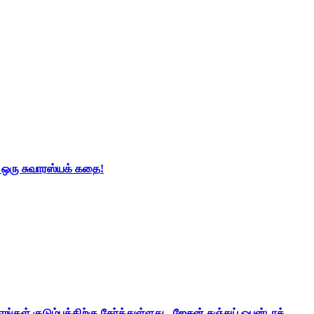
் ஒரு சுவாரஸ்யக் கதை!
ங்கள் குடும்பத்திற்கு சேர்த்துள்ளது - ஜேசன் சஞ்சய் ஒபன்டாக்