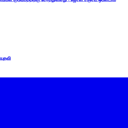
ியுதவி