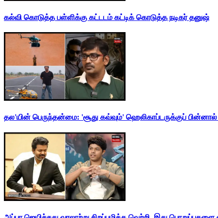
கல்வி கொடுத்த பள்ளிக்கு கட்டடம் கட்டிக் கொடுத்த நடிகர் தனுஷ்
தல'யின் பெருந்தன்மை: 'சூது கவ்வும்' ஹெலிகாப்டருக்குப் பின்னால
அப்பா ஜெயிச்சது வரலாற்று சிறப்புமிக்க வெற்றி. இது பொறுப்புகளை எ