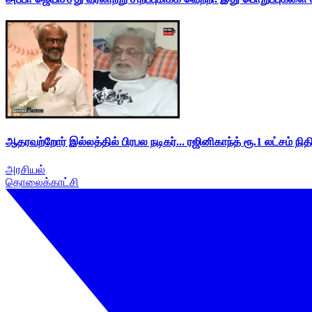
ஆதரவற்றோர் இல்லத்தில் பிரபல நடிகர்... ரஜினிகாந்த் ரூ.1 லட்சம் நித
அரசியல்
தொலைக்காட்சி