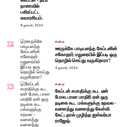
நானாவில்
பகிரப்பட்ட
சுவாரசியம்.
8 ஜனவரி, 2024
12
சினிமா
ஊருக்கே பாடியளந்த கேப்டனின்
சகோதரர் மதுரையில் இப்படி ஒரு
தொழில் செய்து வருகிறாரா?
4 ஜனவரி, 2024
13
சினிமா
கேப்டன் சமாதிக்கு கூட ஏன்
போல, பாலா மாதிரி ஏன் ஒரு
நடிகை கூட மக்களுக்கு உதவல -
வளைத்து வளைத்து கேள்வி
கேட்டதால் முழித்த ஐஸ்வர்யா
ராஜேஷ்.