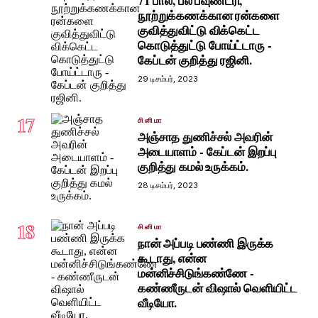
71 பால், பல பவுண்டரி,
நூற்றுக்கணக்கான ரன்களை
குவித்துவிட்டு விக்கெட்ட
கொடுத்துட்டு போய்ட்டாரு -
கேப்டன் குறித்து ரஜினி.
29 டிசம்பர், 2023
17
சினிமா
அஞ்சாத துணிச்சல் அவரின்
அடையாளம் - கேப்டன் இறப்பு
குறித்து கமல் உருக்கம்.
28 டிசம்பர், 2023
18
சினிமா
நான் அப்படி பண்ணி இருக்க
கூடாது, என்ன
மன்னிச்சிடுங்கண்ணே -
கண்ணீருடன் விஷால் வெளியிட்ட
வீடியோ.