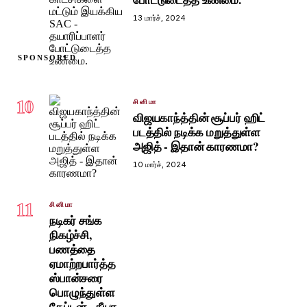
13 மார்ச், 2024
SPONSORED
10
சினிமா
விஜயகாந்த்தின் சூப்பர் ஹிட்
படத்தில் நடிக்க மறுத்துள்ள
அஜித் - இதான் காரணமா?
10 மார்ச், 2024
11
சினிமா
நடிகர் சங்க
நிகழ்ச்சி,
பணத்தை
ஏமாற்றபார்த்த
ஸ்பான்சரை
பொழுந்துள்ள
கேப்டன் - நீயா