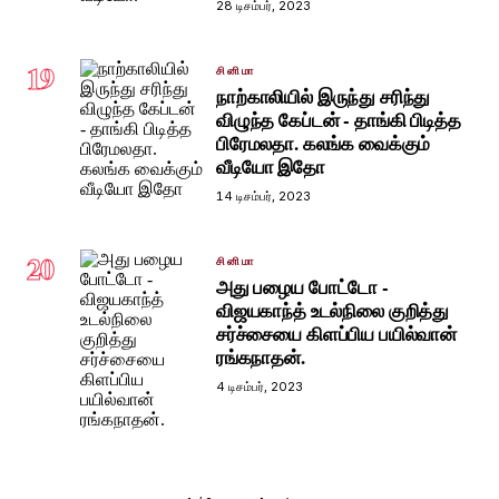
28 டிசம்பர், 2023
19
சினிமா
நாற்காலியில் இருந்து சரிந்து
விழுந்த கேப்டன் - தாங்கி பிடித்த
பிரேமலதா. கலங்க வைக்கும்
வீடியோ இதோ
14 டிசம்பர், 2023
20
சினிமா
அது பழைய போட்டோ -
விஜயகாந்த் உடல்நிலை குறித்து
சர்ச்சையை கிளப்பிய பயில்வான்
ரங்கநாதன்.
4 டிசம்பர், 2023