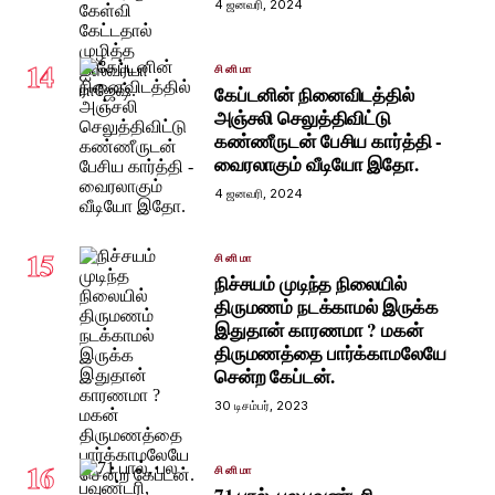
4 ஜனவரி, 2024
14
சினிமா
கேப்டனின் நினைவிடத்தில்
அஞ்சலி செலுத்திவிட்டு
கண்ணீருடன் பேசிய கார்த்தி -
வைரலாகும் வீடியோ இதோ.
4 ஜனவரி, 2024
15
சினிமா
நிச்சயம் முடிந்த நிலையில்
திருமணம் நடக்காமல் இருக்க
இதுதான் காரணமா ? மகன்
திருமணத்தை பார்க்காமலேயே
சென்ற கேப்டன்.
30 டிசம்பர், 2023
16
சினிமா