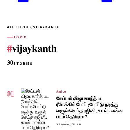
ALL TOPICS
/
VIJAYKANTH
TOPIC
#
vijaykanth
30
STORIES
01
சினிமா
கேப்டன் விஜயகாந்த் பட
ரீமேக்கில் போட்டிபோட்டு நடித்து
வசூல் செய்த ரஜினி, கமல் - என்ன
படம் தெரியுமா?
27 டிசம்பர், 2024