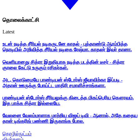
தொலைக்காட்சி
Latest
உடன் நடித்த சீரியல் நடிகருடனே காதல் - புத்தாண்டு ஆரம்பித்த
நொடியில் அறிவித்த சீரியல் நடிகை ரேஷ்மா. காதலர் இவர் தானா.
வெளியானது சித்ரா இறுதியாக நடித்த படத்தின் டீசர் - சித்ரா
குரலை கேட்டு உருகும் ரசிகர்கள்.
அட, கொடுமையே பாண்டியன் ஸ்டோர்ஸ் ஜீவாவிற்கா இப்படி -
அதான் ஊருக்கு போய்ட்ட மாதிரி சமாளிச்சாங்களா.
பாண்டியன் ஸ்டோர்ஸ் சீரியலுக்கு கிடைத்த மிகப்பெரிய கௌரவம்.
இத பாக்க சித்ரா இல்லையே.
வேலனை வேலம்மாளாக மாற்றிய விஜய் டிவி - ஆனால், அதே கதைய
தான் டிங்கரிங் பண்ணி இருகாங்க போல.
தொழில்நுட்பம்
விமர்சனம்