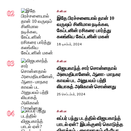
02
சினிமா
இதே பிரச்சனையால் தான் 10
வருஷம் சினிமால நடிக்கல,
கேப்டனின் ரசிகரை பார்த்து
கலங்கிய கேப்டனின் மகன்
18 டிசம்பர், 2024
03
சினிமா
விஜயகாந்த் சார் சொன்னதால்
அமைதியானேன், ஆனா- மாநகர
காவல் பட அனுபவம் பற்றி
லியாகத் அலிகான் சொன்னது
25 செப்டம்பர், 2024
04
சினிமா
லப்பர் பந்து படத்தில் விஜயகாந்த்
பாடல் ஏன்? இயக்குனர் கொடுத்த
விளக்கம் - வைரலாகும் வீடியோ