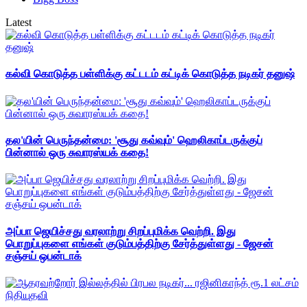
Latest
கல்வி கொடுத்த பள்ளிக்கு கட்டடம் கட்டிக் கொடுத்த நடிகர் தனுஷ்
தல'யின் பெருந்தன்மை: 'சூது கவ்வும்' ஹெலிகாப்டருக்குப்
பின்னால் ஒரு சுவாரஸ்யக் கதை!
அப்பா ஜெயிச்சது வரலாற்று சிறப்புமிக்க வெற்றி. இது
பொறுப்புகளை எங்கள் குடும்பத்திற்கு சேர்த்துள்ளது - ஜேசன்
சஞ்சய் ஒபன்டாக்