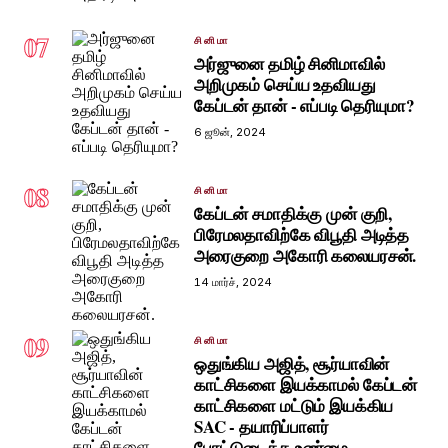
07
சினிமா
அர்ஜுனை தமிழ் சினிமாவில்
அறிமுகம் செய்ய உதவியது
கேப்டன் தான் - எப்படி தெரியுமா?
6 ஜூன், 2024
08
சினிமா
கேப்டன் சமாதிக்கு முன் குறி,
பிரேமலதாவிற்கே விபூதி அடித்த
அரைகுறை அகோரி கலையரசன்.
14 மார்ச், 2024
09
சினிமா
ஒதுங்கிய அஜித், சூர்யாவின்
காட்சிகளை இயக்காமல் கேப்டன்
காட்சிகளை மட்டும் இயக்கிய
SAC - தயாரிப்பாளர்
போட்டுடைத்த உண்மை.