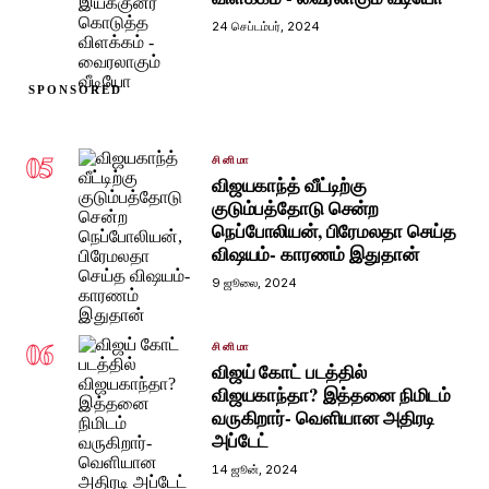
24 செப்டம்பர், 2024
SPONSORED
05
சினிமா
விஜயகாந்த் வீட்டிற்கு
குடும்பத்தோடு சென்ற
நெப்போலியன், பிரேமலதா செய்த
விஷயம்- காரணம் இதுதான்
9 ஜூலை, 2024
06
சினிமா
விஜய் கோட் படத்தில்
விஜயகாந்தா? இத்தனை நிமிடம்
வருகிறார்- வெளியான அதிரடி
அப்டேட்
14 ஜூன், 2024